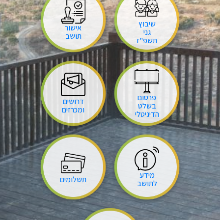
שיבוץ
אישור
גני
תושב
תשפ"ז
פרסום
דרושים
בשלט
ומכרזים
הדיגיטלי
מידע
תשלומים
לתושב