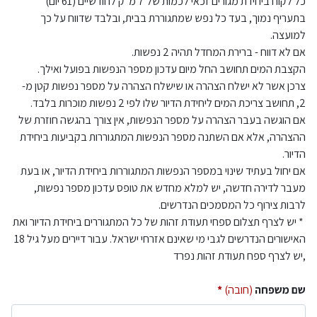
כל לקוח ביחידת מגורים זכאי לכמות של 7 מ"ק לחודשיים (61 יום)
בתעריף נמוך, בעד כל נפש שמתגוררת בבית, ובלבד שדווח על כך
למועצה.
אם לא דווח - ברירת המחדל תהיה 2 נפשות.
הקצבת המים תחושב החל מיום עדכון מספר הנפשות בפועל ואילך.
צרכן אשר לא ישלח הצהרה או שישלח הצהרה על מספר נפשות קטן מ-
2, תחושב צריכת המים ליחידת הדיור שלו לפי 2 נפשות מוכרות בלבד.
אם הוגשה בעבר הצהרה על מספר הנפשות, אין צורך בהגשה חוזרת של
ההצהרה, אלא אם השתנה מספר הנפשות המתגוררות בקביעות ביחידת
הדיור.
אם יחול בעתיד שינוי במספר הנפשות המתגוררות ביחידת הדיור, או בעת
מעבר לדירה חדשה, יש למלא מחדש את טופס עדכון מספר נפשות,
לרבות צירוף כל המסמכים הנדרשים.
* יש לצרף תצלום ספחי תעודת זהות של כל המתגוררים ביחידת הדיור ואת
האישורים הנדרשים לגבי מי שאינם אזרחי ישראל. עבור דיירים מעל גיל 18
,יש לצרף ספח תעודת זהות נפרד
שם משפחה
(חובה)